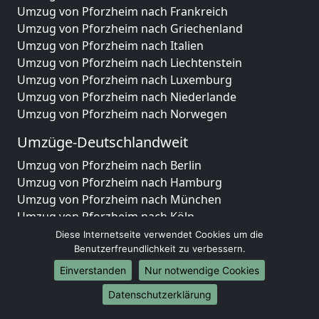
Umzug von Pforzheim nach Frankreich
Umzug von Pforzheim nach Griechenland
Umzug von Pforzheim nach Italien
Umzug von Pforzheim nach Liechtenstein
Umzug von Pforzheim nach Luxemburg
Umzug von Pforzheim nach Niederlande
Umzug von Pforzheim nach Norwegen
Umzüge-Deutschlandweit
Umzug von Pforzheim nach Berlin
Umzug von Pforzheim nach Hamburg
Umzug von Pforzheim nach München
Umzug von Pforzheim nach Köln
Umzug von Pforzheim nach Frankfurt am Main
Diese Internetseite verwendet Cookies um die
Umzug von Pforzheim nach Stuttgart
Benutzerfreundlichkeit zu verbessern.
Umzug von Pforzheim nach Düsseldorf
Einverstanden
Nur notwendige Cookies
Umzug von Pforzheim nach Leipzig
Datenschutzerklärung
Umzug von Pforzheim nach Dortmund
Umzug von Pforzheim nach Essen