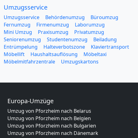
Umzugsservice
Umzugsservice
Behördenumzug
Büroumzug
Fernumzug
Firmenumzug
Laborumzug
Mini Umzug
Praxisumzug
Privatumzug
Seniorenumzug
Studentenumzug
Beiladung
Entrümpelung
Halteverbotszone
Klaviertransport
Möbellift
Haushaltsauflösung
Möbeltaxi
Möbelmitfahrzentrale
Umzugskartons
Europa-Umzüge
Umzug von Pforzheim nach Belarus
Umzug von Pforzheim nach Belgien
Umzug von Pforzheim nach Bulgarien
Umzug von Pforzheim nach Dänemark