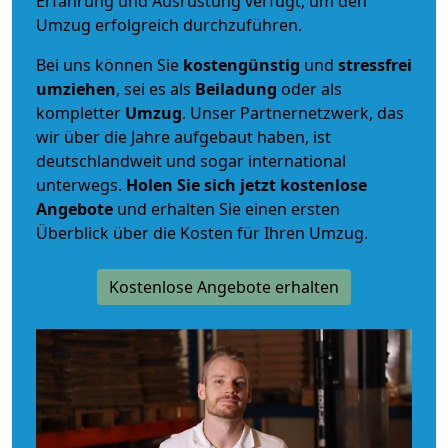
Erfahrung und Ausrüstung verfügt, um den
Umzug erfolgreich durchzuführen.
Bei uns können Sie
kostengünstig
und
stressfrei
umziehen
, sei es als
Beiladung
oder als
kompletter
Umzug
. Unser Partnernetzwerk, das
wir über die Jahre aufgebaut haben, ist
deutschlandweit und sogar international
unterwegs.
Holen Sie sich jetzt kostenlose
Angebote
und erhalten Sie einen ersten
Überblick über die Kosten für Ihren Umzug.
Kostenlose Angebote erhalten