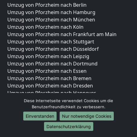
Umzug von Pforzheim nach Berlin
Umzug von Pforzheim nach Hamburg
Umzug von Pforzheim nach München
Umzug von Pforzheim nach Köln
Umzug von Pforzheim nach Frankfurt am Main
Umzug von Pforzheim nach Stuttgart
Umzug von Pforzheim nach Düsseldorf
Umzug von Pforzheim nach Leipzig
Umzug von Pforzheim nach Dortmund
Umzug von Pforzheim nach Essen
Umzug von Pforzheim nach Bremen
Umzug von Pforzheim nach Dresden
Umzug von Pforzheim nach Hannover
Umzug von Pforzheim nach Nürnberg
Diese Internetseite verwendet Cookies um die
Umzug von Pforzheim nach Duisburg
Benutzerfreundlichkeit zu verbessern.
Umzug von Pforzheim nach Bochum
Einverstanden
Nur notwendige Cookies
Umzug von Pforzheim nach Wuppertal
Datenschutzerklärung
Umzug von Pforzheim nach Bielefeld
Umzug von Pforzheim nach Bonn