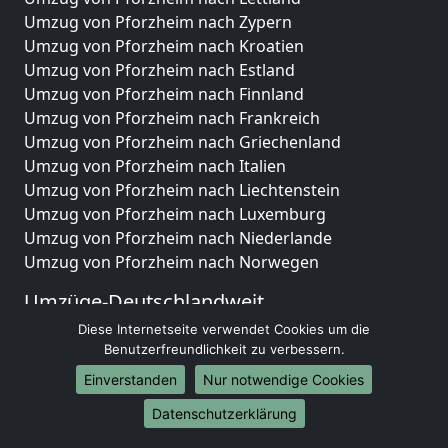
Umzug von Pforzheim nach Zypern
Umzug von Pforzheim nach Kroatien
Umzug von Pforzheim nach Estland
Umzug von Pforzheim nach Finnland
Umzug von Pforzheim nach Frankreich
Umzug von Pforzheim nach Griechenland
Umzug von Pforzheim nach Italien
Umzug von Pforzheim nach Liechtenstein
Umzug von Pforzheim nach Luxemburg
Umzug von Pforzheim nach Niederlande
Umzug von Pforzheim nach Norwegen
Umzüge-Deutschlandweit
Diese Internetseite verwendet Cookies um die
Umzug von Pforzheim nach Berlin
Benutzerfreundlichkeit zu verbessern.
Umzug von Pforzheim nach Hamburg
Umzug von Pforzheim nach München
Einverstanden
Nur notwendige Cookies
Umzug von Pforzheim nach Köln
Datenschutzerklärung
Umzug von Pforzheim nach Frankfurt am Main