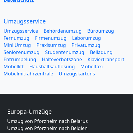
Umzugsservice
Umzugsservice
Behördenumzug
Büroumzug
Fernumzug
Firmenumzug
Laborumzug
Mini Umzug
Praxisumzug
Privatumzug
Seniorenumzug
Studentenumzug
Beiladung
Entrümpelung
Halteverbotszone
Klaviertransport
Möbellift
Haushaltsauflösung
Möbeltaxi
Möbelmitfahrzentrale
Umzugskartons
Europa-Umzüge
Umzug von Pforzheim nach Belarus
Umzug von Pforzheim nach Belgien