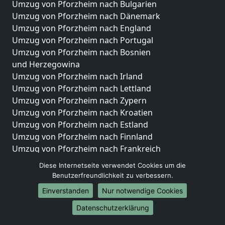
Umzug von Pforzheim nach Bulgarien
Umzug von Pforzheim nach Dänemark
Umzug von Pforzheim nach England
Umzug von Pforzheim nach Portugal
Umzug von Pforzheim nach Bosnien
und Herzegowina
Umzug von Pforzheim nach Irland
Umzug von Pforzheim nach Lettland
Umzug von Pforzheim nach Zypern
Umzug von Pforzheim nach Kroatien
Umzug von Pforzheim nach Estland
Umzug von Pforzheim nach Finnland
Umzug von Pforzheim nach Frankreich
Umzug von Pforzheim nach Griechenland
Diese Internetseite verwendet Cookies um die
Umzug von Pforzheim nach Italien
Benutzerfreundlichkeit zu verbessern.
Umzug von Pforzheim nach Liechtenstein
Einverstanden
Nur notwendige Cookies
Umzug von Pforzheim nach Luxemburg
Umzug von Pforzheim nach Niederlande
Datenschutzerklärung
Umzug von Pforzheim nach Norwegen