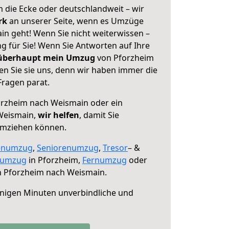
 die Ecke oder deutschlandweit – wir
erk
an unserer Seite, wenn es Umzüge
n geht! Wenn Sie nicht weiterwissen –
ng für Sie! Wenn Sie Antworten auf Ihre
 überhaupt mein Umzug
von Pforzheim
n Sie sie uns, denn wir haben immer die
Fragen parat.
rzheim nach Weismain oder ein
Weismain,
wir helfen
, damit Sie
umziehen können.
enumzug
,
Seniorenumzug
,
Tresor
– &
numzug
in Pforzheim,
Fernumzug
oder
 Pforzheim nach Weismain.
nigen Minuten unverbindliche und