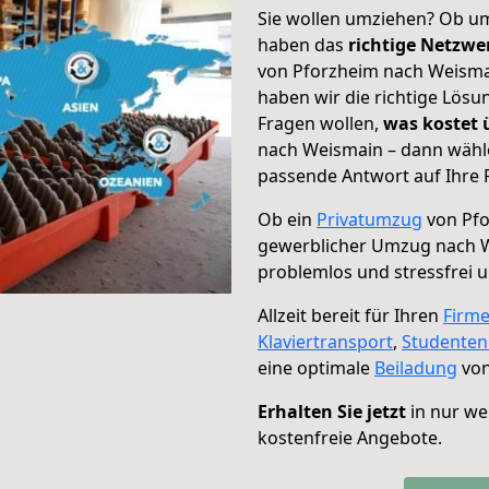
Sie wollen umziehen? Ob um
haben das
richtige Netzw
von Pforzheim nach Weismai
haben wir die richtige Lösu
Fragen wollen,
was kostet
nach Weismain – dann wähle
passende Antwort auf Ihre 
Ob ein
Privatumzug
von Pfo
gewerblicher Umzug nach 
problemlos und stressfrei 
Allzeit bereit für Ihren
Firm
Klaviertransport
,
Studente
eine optimale
Beiladung
von
Erhalten Sie jetzt
in nur we
kostenfreie Angebote.