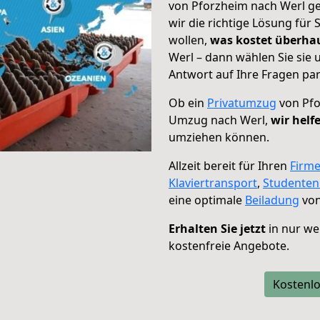
von Pforzheim nach Werl ge
wir die richtige Lösung für
wollen,
was kostet überh
Werl – dann wählen Sie sie
Antwort auf Ihre Fragen par
Ob ein
Privatumzug
von Pfo
Umzug nach Werl,
wir helf
umziehen können.
Allzeit bereit für Ihren
Firm
Klaviertransport
,
Studente
eine optimale
Beiladung
von
Erhalten Sie jetzt
in nur we
kostenfreie Angebote.
Kostenlo