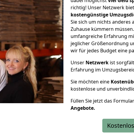
dabei möglichst
viel Geld 
richtig! Unser Netzwerk bi
kostengünstige Umzugsdi
Sie sich um nichts anderes 
Zuhause kümmern müssen. W
umfangreiche Erfahrung mi
jeglicher Größenordnung u
wir für jedes Budget eine 
Unser
Netzwerk
ist sorgfäl
Erfahrung im Umzugsberei
Sie möchten eine
Kostenüb
kostenlose und unverbindli
Füllen Sie jetzt das Formula
Angebote.
Kostenlos