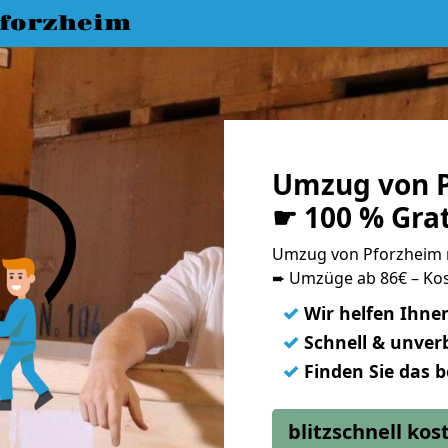
forzheim
Umzug von P
☛ 100 % Gra
Umzug von Pforzheim 
➨ Umzüge ab 86€ – Kos
✓
Wir helfen Ihne
✓
Schnell & unverb
✓
Finden Sie das 
blitzschnell ko