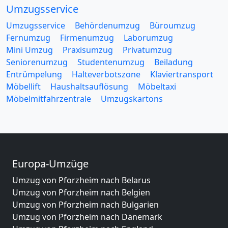
Umzugsservice
Umzugsservice
Behördenumzug
Büroumzug
Fernumzug
Firmenumzug
Laborumzug
Mini Umzug
Praxisumzug
Privatumzug
Seniorenumzug
Studentenumzug
Beiladung
Entrümpelung
Halteverbotszone
Klaviertransport
Möbellift
Haushaltsauflösung
Möbeltaxi
Möbelmitfahrzentrale
Umzugskartons
Europa-Umzüge
Umzug von Pforzheim nach Belarus
Umzug von Pforzheim nach Belgien
Umzug von Pforzheim nach Bulgarien
Umzug von Pforzheim nach Dänemark