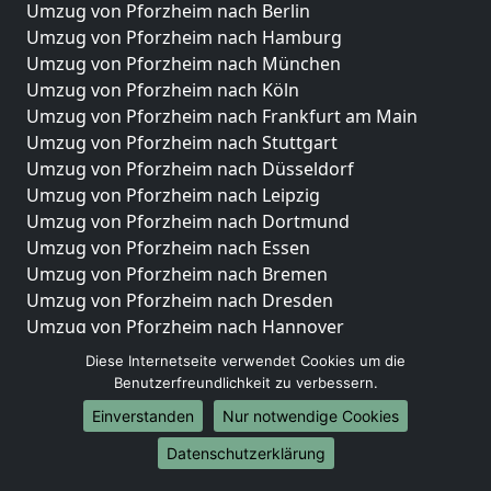
Umzug von Pforzheim nach Berlin
Umzug von Pforzheim nach Hamburg
Umzug von Pforzheim nach München
Umzug von Pforzheim nach Köln
Umzug von Pforzheim nach Frankfurt am Main
Umzug von Pforzheim nach Stuttgart
Umzug von Pforzheim nach Düsseldorf
Umzug von Pforzheim nach Leipzig
Umzug von Pforzheim nach Dortmund
Umzug von Pforzheim nach Essen
Umzug von Pforzheim nach Bremen
Umzug von Pforzheim nach Dresden
Umzug von Pforzheim nach Hannover
Umzug von Pforzheim nach Nürnberg
Diese Internetseite verwendet Cookies um die
Umzug von Pforzheim nach Duisburg
Benutzerfreundlichkeit zu verbessern.
Umzug von Pforzheim nach Bochum
Einverstanden
Nur notwendige Cookies
Umzug von Pforzheim nach Wuppertal
Datenschutzerklärung
Umzug von Pforzheim nach Bielefeld
Umzug von Pforzheim nach Bonn