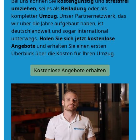
Bei uns können Sie
kostengünstig
und
stressfrei
umziehen
, sei es als
Beiladung
oder als
kompletter
Umzug
. Unser Partnernetzwerk, das
wir über die Jahre aufgebaut haben, ist
deutschlandweit und sogar international
unterwegs.
Holen Sie sich jetzt kostenlose
Angebote
und erhalten Sie einen ersten
Überblick über die Kosten für Ihren Umzug.
Kostenlose Angebote erhalten