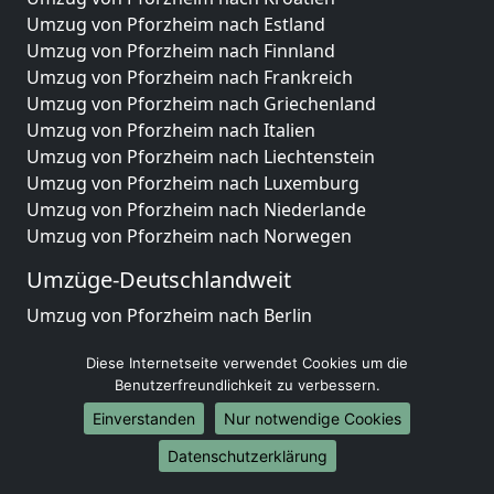
Umzug von Pforzheim nach Estland
Umzug von Pforzheim nach Finnland
Umzug von Pforzheim nach Frankreich
Umzug von Pforzheim nach Griechenland
Umzug von Pforzheim nach Italien
Umzug von Pforzheim nach Liechtenstein
Umzug von Pforzheim nach Luxemburg
Umzug von Pforzheim nach Niederlande
Umzug von Pforzheim nach Norwegen
Umzüge-Deutschlandweit
Umzug von Pforzheim nach Berlin
Umzug von Pforzheim nach Hamburg
Diese Internetseite verwendet Cookies um die
Umzug von Pforzheim nach München
Benutzerfreundlichkeit zu verbessern.
Umzug von Pforzheim nach Köln
Umzug von Pforzheim nach Frankfurt am Main
Einverstanden
Nur notwendige Cookies
Umzug von Pforzheim nach Stuttgart
Datenschutzerklärung
Umzug von Pforzheim nach Düsseldorf