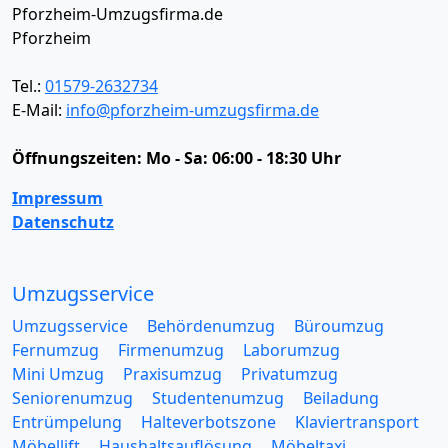
Pforzheim-Umzugsfirma.de
Pforzheim
Tel.:
01579-2632734
E-Mail:
info@pforzheim-umzugsfirma.de
Öffnungszeiten:
Mo - Sa: 06:00 - 18:30 Uhr
Impressum
Datenschutz
Umzugsservice
Umzugsservice
Behördenumzug
Büroumzug
Fernumzug
Firmenumzug
Laborumzug
Mini Umzug
Praxisumzug
Privatumzug
Seniorenumzug
Studentenumzug
Beiladung
Entrümpelung
Halteverbotszone
Klaviertransport
Möbellift
Haushaltsauflösung
Möbeltaxi