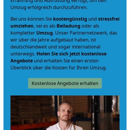
Erfahrung und Ausrüstung verfügt, um den
Umzug erfolgreich durchzuführen.
Bei uns können Sie
kostengünstig
und
stressfrei
umziehen
, sei es als
Beiladung
oder als
kompletter
Umzug
. Unser Partnernetzwerk, das
wir über die Jahre aufgebaut haben, ist
deutschlandweit und sogar international
unterwegs.
Holen Sie sich jetzt kostenlose
Angebote
und erhalten Sie einen ersten
Überblick über die Kosten für Ihren Umzug.
Kostenlose Angebote erhalten