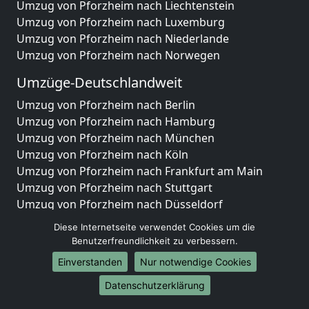
Umzug von Pforzheim nach Liechtenstein
Umzug von Pforzheim nach Luxemburg
Umzug von Pforzheim nach Niederlande
Umzug von Pforzheim nach Norwegen
Umzüge-Deutschlandweit
Umzug von Pforzheim nach Berlin
Umzug von Pforzheim nach Hamburg
Umzug von Pforzheim nach München
Umzug von Pforzheim nach Köln
Umzug von Pforzheim nach Frankfurt am Main
Umzug von Pforzheim nach Stuttgart
Umzug von Pforzheim nach Düsseldorf
Umzug von Pforzheim nach Leipzig
Diese Internetseite verwendet Cookies um die
Umzug von Pforzheim nach Dortmund
Benutzerfreundlichkeit zu verbessern.
Umzug von Pforzheim nach Essen
Einverstanden
Nur notwendige Cookies
Umzug von Pforzheim nach Bremen
Umzug von Pforzheim nach Dresden
Datenschutzerklärung
Umzug von Pforzheim nach Hannover