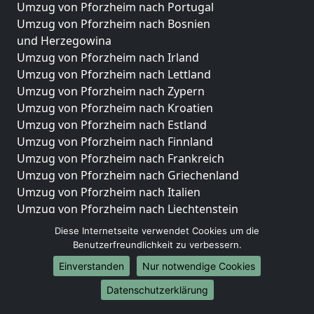
Umzug von Pforzheim nach Portugal
Umzug von Pforzheim nach Bosnien
und Herzegowina
Umzug von Pforzheim nach Irland
Umzug von Pforzheim nach Lettland
Umzug von Pforzheim nach Zypern
Umzug von Pforzheim nach Kroatien
Umzug von Pforzheim nach Estland
Umzug von Pforzheim nach Finnland
Umzug von Pforzheim nach Frankreich
Umzug von Pforzheim nach Griechenland
Umzug von Pforzheim nach Italien
Umzug von Pforzheim nach Liechtenstein
Umzug von Pforzheim nach Luxemburg
Diese Internetseite verwendet Cookies um die
Umzug von Pforzheim nach Niederlande
Benutzerfreundlichkeit zu verbessern.
Umzug von Pforzheim nach Norwegen
Einverstanden
Nur notwendige Cookies
Umzüge-Deutschlandweit
Datenschutzerklärung
Umzug von Pforzheim nach Berlin