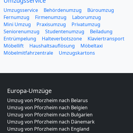
Umzugsservice
Umzugsservice
Behördenumzug
Büroumzug
Fernumzug
Firmenumzug
Laborumzug
Mini Umzug
Praxisumzug
Privatumzug
Seniorenumzug
Studentenumzug
Beiladung
Entrümpelung
Halteverbotszone
Klaviertransport
Möbellift
Haushaltsauflösung
Möbeltaxi
Möbelmitfahrzentrale
Umzugskartons
Europa-Umzüge
Umzug von Pforzheim nach Belarus
Umzug von Pforzheim nach Belgien
Umzug von Pforzheim nach Bulgarien
Umzug von Pforzheim nach Dänemark
Umzug von Pforzheim nach England