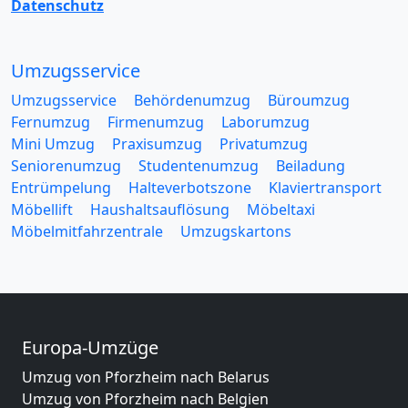
Datenschutz
Umzugsservice
Umzugsservice
Behördenumzug
Büroumzug
Fernumzug
Firmenumzug
Laborumzug
Mini Umzug
Praxisumzug
Privatumzug
Seniorenumzug
Studentenumzug
Beiladung
Entrümpelung
Halteverbotszone
Klaviertransport
Möbellift
Haushaltsauflösung
Möbeltaxi
Möbelmitfahrzentrale
Umzugskartons
Europa-Umzüge
Umzug von Pforzheim nach Belarus
Umzug von Pforzheim nach Belgien