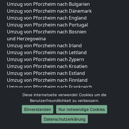
Umzug von Pforzheim nach Bulgarien
Umzug von Pforzheim nach Dänemark
Umzug von Pforzheim nach England
Umzug von Pforzheim nach Portugal
Umzug von Pforzheim nach Bosnien
und Herzegowina
Umzug von Pforzheim nach Irland
Umzug von Pforzheim nach Lettland
Umzug von Pforzheim nach Zypern
Umzug von Pforzheim nach Kroatien
Umzug von Pforzheim nach Estland
Umzug von Pforzheim nach Finnland
Umzug von Pforzheim nach Frankreich
Umzug von Pforzheim nach Griechenland
Diese Internetseite verwendet Cookies um die
Umzug von Pforzheim nach Italien
Benutzerfreundlichkeit zu verbessern.
Umzug von Pforzheim nach Liechtenstein
Einverstanden
Nur notwendige Cookies
Umzug von Pforzheim nach Luxemburg
Datenschutzerklärung
Umzug von Pforzheim nach Niederlande
Umzug von Pforzheim nach Norwegen