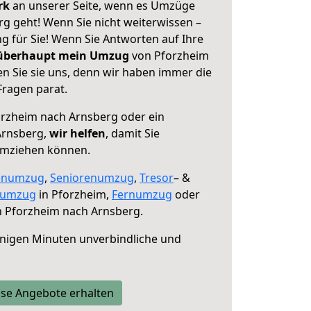
erk
an unserer Seite, wenn es Umzüge
g geht! Wenn Sie nicht weiterwissen –
ng für Sie! Wenn Sie Antworten auf Ihre
 überhaupt mein Umzug
von Pforzheim
n Sie sie uns, denn wir haben immer die
Fragen parat.
rzheim nach Arnsberg oder ein
Arnsberg,
wir helfen
, damit Sie
umziehen können.
enumzug
,
Seniorenumzug
,
Tresor
– &
numzug
in Pforzheim,
Fernumzug
oder
 Pforzheim nach Arnsberg.
nigen Minuten unverbindliche und
se Angebote erhalten