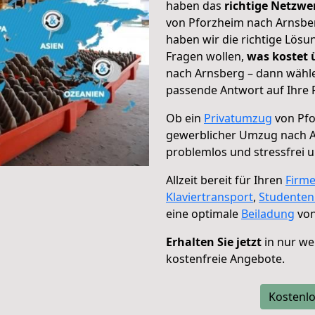
haben das
richtige Netzw
von Pforzheim nach Arnsber
haben wir die richtige Lösu
Fragen wollen,
was kostet
nach Arnsberg – dann wähle
passende Antwort auf Ihre 
Ob ein
Privatumzug
von Pfo
gewerblicher Umzug nach 
problemlos und stressfrei 
Allzeit bereit für Ihren
Firm
Klaviertransport
,
Studente
eine optimale
Beiladung
von
Erhalten Sie jetzt
in nur we
kostenfreie Angebote.
Kostenlo