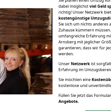
Sie planen einen Umzug vo
dabei möglichst
viel Geld 
richtig! Unser Netzwerk bi
kostengünstige Umzugsdi
Sie sich um nichts anderes 
Zuhause kümmern müssen. W
umfangreiche Erfahrung m
Arnsberg mit jeglicher Gr
garantieren, dass wir für j
werden.
Unser
Netzwerk
ist sorgfäl
Erfahrung im Umzugsberei
Sie möchten eine
Kostenüb
kostenlose und unverbindli
Füllen Sie jetzt das Formula
Angebote.