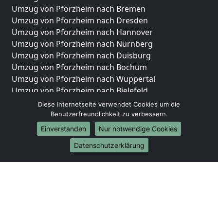
Umzug von Pforzheim nach Bremen
Umzug von Pforzheim nach Dresden
Umzug von Pforzheim nach Hannover
Umzug von Pforzheim nach Nürnberg
Umzug von Pforzheim nach Duisburg
Umzug von Pforzheim nach Bochum
Umzug von Pforzheim nach Wuppertal
Umzug von Pforzheim nach Bielefeld
Umzug von Pforzheim nach Bonn
Diese Internetseite verwendet Cookies um die
Umzug von Pforzheim nach Münster
Benutzerfreundlichkeit zu verbessern.
Einverstanden
Nur notwendige Cookies
Internationale-Umzüge
Datenschutzerklärung
Umzug von Pforzheim nach Brasilien
Umzug von Pforzheim nach Brunei Darussalam
Umzug von Pforzheim nach Burkina Faso
Umzug von Pforzheim nach Burundi
Umzug von Pforzheim nach Chile
Umzug von Pforzheim nach China