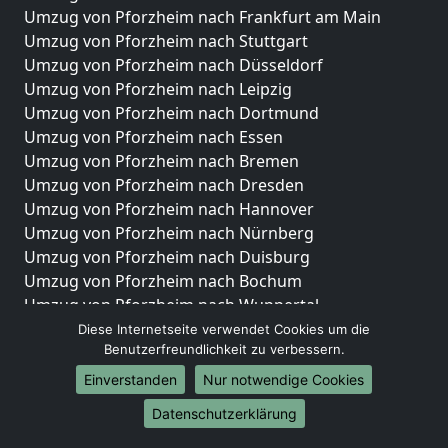
Umzug von Pforzheim nach Frankfurt am Main
Umzug von Pforzheim nach Stuttgart
Umzug von Pforzheim nach Düsseldorf
Umzug von Pforzheim nach Leipzig
Umzug von Pforzheim nach Dortmund
Umzug von Pforzheim nach Essen
Umzug von Pforzheim nach Bremen
Umzug von Pforzheim nach Dresden
Umzug von Pforzheim nach Hannover
Umzug von Pforzheim nach Nürnberg
Umzug von Pforzheim nach Duisburg
Umzug von Pforzheim nach Bochum
Umzug von Pforzheim nach Wuppertal
Umzug von Pforzheim nach Bielefeld
Diese Internetseite verwendet Cookies um die
Benutzerfreundlichkeit zu verbessern.
Umzug von Pforzheim nach Bonn
Umzug von Pforzheim nach Münster
Einverstanden
Nur notwendige Cookies
Internationale-Umzüge
Datenschutzerklärung