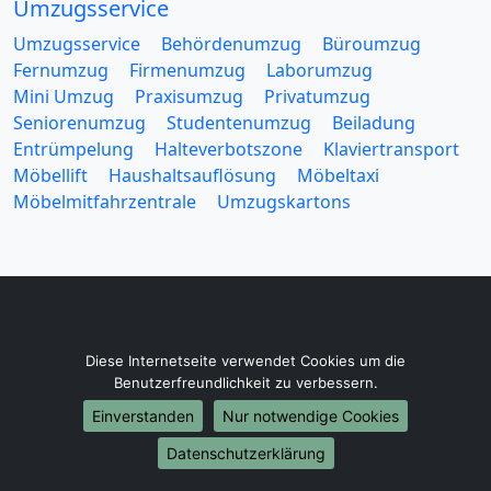
Umzugsservice
Umzugsservice
Behördenumzug
Büroumzug
Fernumzug
Firmenumzug
Laborumzug
Mini Umzug
Praxisumzug
Privatumzug
Seniorenumzug
Studentenumzug
Beiladung
Entrümpelung
Halteverbotszone
Klaviertransport
Möbellift
Haushaltsauflösung
Möbeltaxi
Möbelmitfahrzentrale
Umzugskartons
Europa-Umzüge
Diese Internetseite verwendet Cookies um die
Umzug von Pforzheim nach Belarus
Benutzerfreundlichkeit zu verbessern.
Umzug von Pforzheim nach Belgien
Einverstanden
Nur notwendige Cookies
Umzug von Pforzheim nach Bulgarien
Umzug von Pforzheim nach Dänemark
Datenschutzerklärung
Umzug von Pforzheim nach England