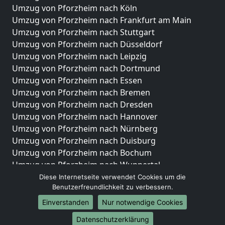
Umzug von Pforzheim nach Köln
Umzug von Pforzheim nach Frankfurt am Main
Umzug von Pforzheim nach Stuttgart
Umzug von Pforzheim nach Düsseldorf
Umzug von Pforzheim nach Leipzig
Umzug von Pforzheim nach Dortmund
Umzug von Pforzheim nach Essen
Umzug von Pforzheim nach Bremen
Umzug von Pforzheim nach Dresden
Umzug von Pforzheim nach Hannover
Umzug von Pforzheim nach Nürnberg
Umzug von Pforzheim nach Duisburg
Umzug von Pforzheim nach Bochum
Umzug von Pforzheim nach Wuppertal
Umzug von Pforzheim nach Bielefeld
Diese Internetseite verwendet Cookies um die
Benutzerfreundlichkeit zu verbessern.
Umzug von Pforzheim nach Bonn
Umzug von Pforzheim nach Münster
Einverstanden
Nur notwendige Cookies
Internationale-Umzüge
Datenschutzerklärung