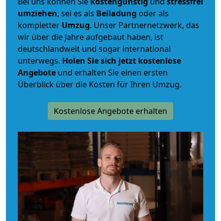
Bei uns können Sie
kostengünstig
und
stressfrei
umziehen
, sei es als
Beiladung
oder als
kompletter
Umzug
. Unser Partnernetzwerk, das
wir über die Jahre aufgebaut haben, ist
deutschlandweit und sogar international
unterwegs.
Holen Sie sich jetzt kostenlose
Angebote
und erhalten Sie einen ersten
Überblick über die Kosten für Ihren Umzug.
Kostenlose Angebote erhalten