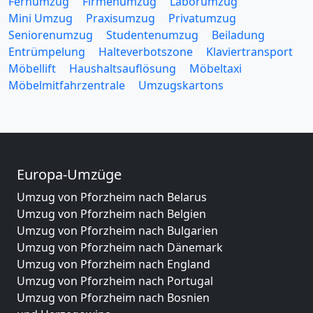
Fernumzug
Firmenumzug
Laborumzug
Mini Umzug
Praxisumzug
Privatumzug
Seniorenumzug
Studentenumzug
Beiladung
Entrümpelung
Halteverbotszone
Klaviertransport
Möbellift
Haushaltsauflösung
Möbeltaxi
Möbelmitfahrzentrale
Umzugskartons
Europa-Umzüge
Umzug von Pforzheim nach Belarus
Umzug von Pforzheim nach Belgien
Umzug von Pforzheim nach Bulgarien
Umzug von Pforzheim nach Dänemark
Umzug von Pforzheim nach England
Umzug von Pforzheim nach Portugal
Umzug von Pforzheim nach Bosnien