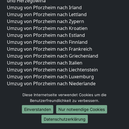
und Herzegowina
Umzug von Pforzheim nach Irland
Umzug von Pforzheim nach Lettland
Umzug von Pforzheim nach Zypern
Umzug von Pforzheim nach Kroatien
Umzug von Pforzheim nach Estland
Umzug von Pforzheim nach Finnland
Umzug von Pforzheim nach Frankreich
Umzug von Pforzheim nach Griechenland
Umzug von Pforzheim nach Italien
Umzug von Pforzheim nach Liechtenstein
Umzug von Pforzheim nach Luxemburg
Umzug von Pforzheim nach Niederlande
Umzug von Pforzheim nach Norwegen
Diese Internetseite verwendet Cookies um die
Umzüge-Deutschlandweit
Benutzerfreundlichkeit zu verbessern.
Einverstanden
Nur notwendige Cookies
Umzug von Pforzheim nach Berlin
Umzug von Pforzheim nach Hamburg
Datenschutzerklärung
Umzug von Pforzheim nach München