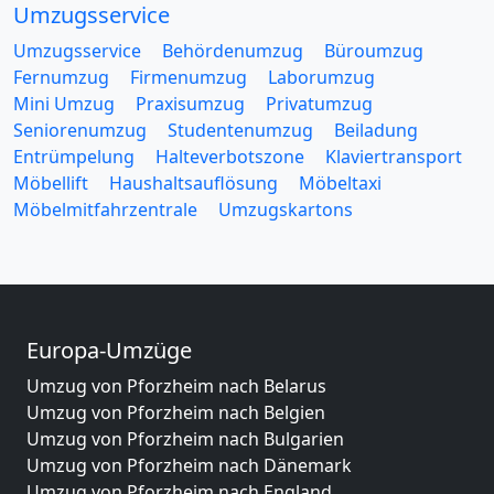
Umzugsservice
Umzugsservice
Behördenumzug
Büroumzug
Fernumzug
Firmenumzug
Laborumzug
Mini Umzug
Praxisumzug
Privatumzug
Seniorenumzug
Studentenumzug
Beiladung
Entrümpelung
Halteverbotszone
Klaviertransport
Möbellift
Haushaltsauflösung
Möbeltaxi
Möbelmitfahrzentrale
Umzugskartons
Europa-Umzüge
Umzug von Pforzheim nach Belarus
Umzug von Pforzheim nach Belgien
Umzug von Pforzheim nach Bulgarien
Umzug von Pforzheim nach Dänemark
Umzug von Pforzheim nach England