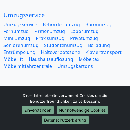
Umzugsservice
Umzugsservice
Behördenumzug
Büroumzug
Fernumzug
Firmenumzug
Laborumzug
Mini Umzug
Praxisumzug
Privatumzug
Seniorenumzug
Studentenumzug
Beiladung
Entrümpelung
Halteverbotszone
Klaviertransport
Möbellift
Haushaltsauflösung
Möbeltaxi
Möbelmitfahrzentrale
Umzugskartons
Diese Internetseite verwendet Cookies um die
Benutzerfreundlichkeit zu verbessern.
Europa-Umzüge
Einverstanden
Nur notwendige Cookies
Umzug von Pforzheim nach Belarus
Umzug von Pforzheim nach Belgien
Datenschutzerklärung
Umzug von Pforzheim nach Bulgarien