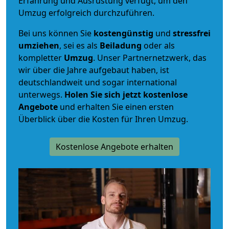
Erfahrung und Ausrüstung verfügt, um den
Umzug erfolgreich durchzuführen.
Bei uns können Sie
kostengünstig
und
stressfrei
umziehen
, sei es als
Beiladung
oder als
kompletter
Umzug
. Unser Partnernetzwerk, das
wir über die Jahre aufgebaut haben, ist
deutschlandweit und sogar international
unterwegs.
Holen Sie sich jetzt kostenlose
Angebote
und erhalten Sie einen ersten
Überblick über die Kosten für Ihren Umzug.
Kostenlose Angebote erhalten