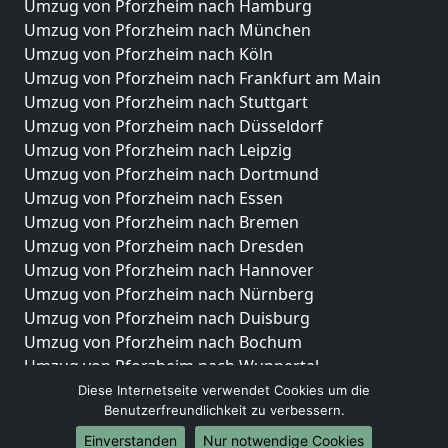
Umzug von Pforzheim nach Hamburg
Umzug von Pforzheim nach München
Umzug von Pforzheim nach Köln
Umzug von Pforzheim nach Frankfurt am Main
Umzug von Pforzheim nach Stuttgart
Umzug von Pforzheim nach Düsseldorf
Umzug von Pforzheim nach Leipzig
Umzug von Pforzheim nach Dortmund
Umzug von Pforzheim nach Essen
Umzug von Pforzheim nach Bremen
Umzug von Pforzheim nach Dresden
Umzug von Pforzheim nach Hannover
Umzug von Pforzheim nach Nürnberg
Umzug von Pforzheim nach Duisburg
Umzug von Pforzheim nach Bochum
Umzug von Pforzheim nach Wuppertal
Umzug von Pforzheim nach Bielefeld
Diese Internetseite verwendet Cookies um die
Benutzerfreundlichkeit zu verbessern.
Umzug von Pforzheim nach Bonn
Umzug von Pforzheim nach Münster
Einverstanden
Nur notwendige Cookies