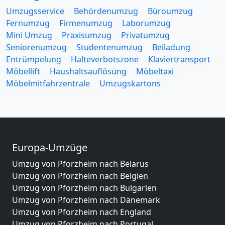
Umzugsservice
Behördenumzug
Büroumzug
Fernumzug
Firmenumzug
Laborumzug
Mini Umzug
Praxisumzug
Privatumzug
Seniorenumzug
Studentenumzug
Beiladung
Entrümpelung
Halteverbotszone
Klaviertransport
Möbellift
Haushaltsauflösung
Möbeltaxi
Möbelmitfahrzentrale
Umzugskartons
Europa-Umzüge
Umzug von Pforzheim nach Belarus
Umzug von Pforzheim nach Belgien
Umzug von Pforzheim nach Bulgarien
Umzug von Pforzheim nach Dänemark
Umzug von Pforzheim nach England
Umzug von Pforzheim nach Portugal