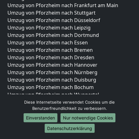
Umzug von Pforzheim nach Frankfurt am Main
Umzug von Pforzheim nach Stuttgart
Umzug von Pforzheim nach Düsseldorf
Umzug von Pforzheim nach Leipzig
Umzug von Pforzheim nach Dortmund
Umzug von Pforzheim nach Essen
Umzug von Pforzheim nach Bremen
Umzug von Pforzheim nach Dresden
Umzug von Pforzheim nach Hannover
Umzug von Pforzheim nach Nürnberg
Umzug von Pforzheim nach Duisburg
Umzug von Pforzheim nach Bochum
Umzug von Pforzheim nach Wuppertal
Umzug von Pforzheim nach Bielefeld
Diese Internetseite verwendet Cookies um die
Benutzerfreundlichkeit zu verbessern.
Umzug von Pforzheim nach Bonn
Umzug von Pforzheim nach Münster
Einverstanden
Nur notwendige Cookies
Internationale-Umzüge
Datenschutzerklärung