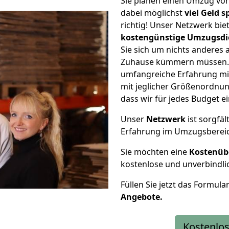
Sie planen einen Umzug vo
dabei möglichst
viel Geld 
richtig! Unser Netzwerk bi
kostengünstige Umzugsdi
Sie sich um nichts anderes 
Zuhause kümmern müssen. W
umfangreiche Erfahrung mi
mit jeglicher Größenordnun
dass wir für jedes Budget 
Unser
Netzwerk
ist sorgfäl
Erfahrung im Umzugsberei
Sie möchten eine
Kostenüb
kostenlose und unverbindli
Füllen Sie jetzt das Formula
Angebote.
Kostenlos