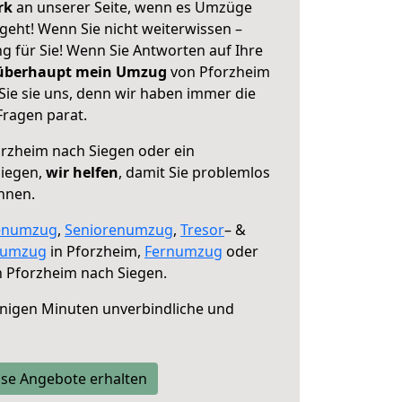
erk
an unserer Seite, wenn es Umzüge
geht! Wenn Sie nicht weiterwissen –
ng für Sie! Wenn Sie Antworten auf Ihre
 überhaupt mein Umzug
von Pforzheim
Sie sie uns, denn wir haben immer die
Fragen parat.
rzheim nach Siegen oder ein
Siegen,
wir helfen
, damit Sie problemlos
nnen.
enumzug
,
Seniorenumzug
,
Tresor
– &
numzug
in Pforzheim,
Fernumzug
oder
 Pforzheim nach Siegen.
nigen Minuten unverbindliche und
se Angebote erhalten