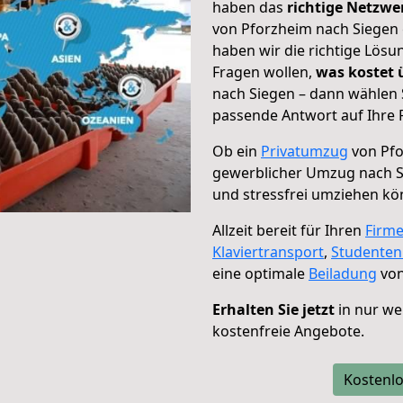
haben das
richtige Netzw
von Pforzheim nach Siegen 
haben wir die richtige Lösu
Fragen wollen,
was kostet
nach Siegen – dann wählen 
passende Antwort auf Ihre 
Ob ein
Privatumzug
von Pfo
gewerblicher Umzug nach 
und stressfrei umziehen kö
Allzeit bereit für Ihren
Firm
Klaviertransport
,
Studente
eine optimale
Beiladung
von
Erhalten Sie jetzt
in nur we
kostenfreie Angebote.
Kostenlo