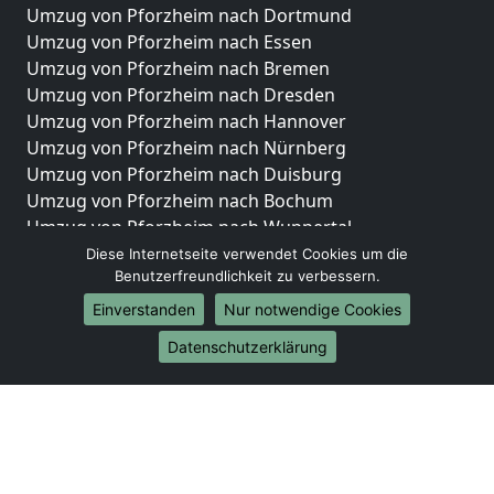
Umzug von Pforzheim nach Dortmund
Umzug von Pforzheim nach Essen
Umzug von Pforzheim nach Bremen
Umzug von Pforzheim nach Dresden
Umzug von Pforzheim nach Hannover
Umzug von Pforzheim nach Nürnberg
Umzug von Pforzheim nach Duisburg
Umzug von Pforzheim nach Bochum
Umzug von Pforzheim nach Wuppertal
Umzug von Pforzheim nach Bielefeld
Diese Internetseite verwendet Cookies um die
Benutzerfreundlichkeit zu verbessern.
Umzug von Pforzheim nach Bonn
Umzug von Pforzheim nach Münster
Einverstanden
Nur notwendige Cookies
Internationale-Umzüge
Datenschutzerklärung
Umzug von Pforzheim nach Brasilien
Umzug von Pforzheim nach Brunei Darussalam
Umzug von Pforzheim nach Burkina Faso
Umzug von Pforzheim nach Burundi
Umzug von Pforzheim nach Chile