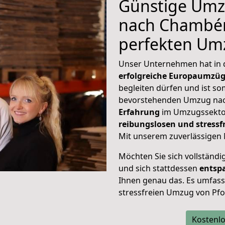
Günstige Umz
nach Chambéry
perfekten Um
Unser Unternehmen hat in
erfolgreiche Europaumzü
begleiten dürfen und ist so
bevorstehenden Umzug nac
Erfahrung
im Umzugssektor
reibungslosen und stress
Mit unserem zuverlässigen 
Möchten Sie sich vollständ
und sich stattdessen
entsp
Ihnen genau das. Es umfasst 
stressfreien Umzug von Pf
Kostenlo