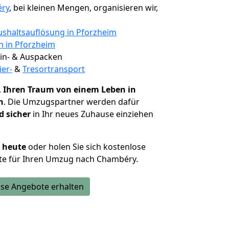
éry
, bei kleinen Mengen, organisieren wir,
shaltsauflösung in Pforzheim
n in Pforzheim
 Ein- & Auspacken
ier-
&
Tresortransport
,
Ihren Traum von einem Leben in
n
. Die Umzugspartner werden dafür
d sicher
in Ihr neues Zuhause einziehen
h heute
oder holen Sie sich kostenlose
te für Ihren Umzug nach Chambéry.
se Angebote erhalten