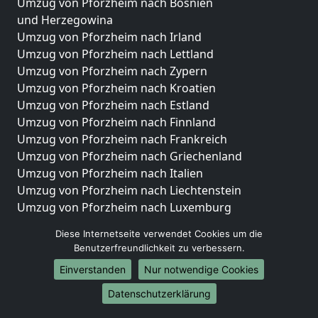
Umzug von Pforzheim nach Bosnien
und Herzegowina
Umzug von Pforzheim nach Irland
Umzug von Pforzheim nach Lettland
Umzug von Pforzheim nach Zypern
Umzug von Pforzheim nach Kroatien
Umzug von Pforzheim nach Estland
Umzug von Pforzheim nach Finnland
Umzug von Pforzheim nach Frankreich
Umzug von Pforzheim nach Griechenland
Umzug von Pforzheim nach Italien
Umzug von Pforzheim nach Liechtenstein
Umzug von Pforzheim nach Luxemburg
Umzug von Pforzheim nach Niederlande
Diese Internetseite verwendet Cookies um die
Umzug von Pforzheim nach Norwegen
Benutzerfreundlichkeit zu verbessern.
Umzüge-Deutschlandweit
Einverstanden
Nur notwendige Cookies
Umzug von Pforzheim nach Berlin
Datenschutzerklärung
Umzug von Pforzheim nach Hamburg