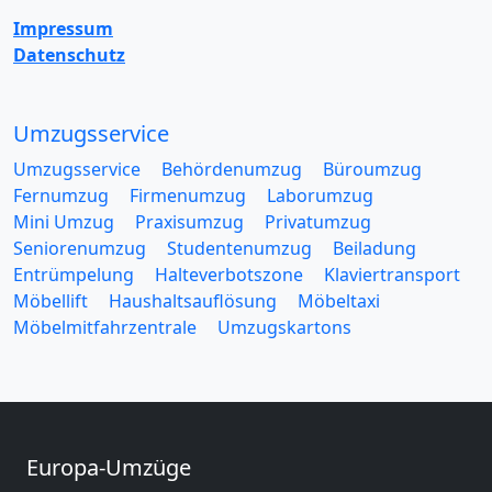
Impressum
Datenschutz
Umzugsservice
Umzugsservice
Behördenumzug
Büroumzug
Fernumzug
Firmenumzug
Laborumzug
Mini Umzug
Praxisumzug
Privatumzug
Seniorenumzug
Studentenumzug
Beiladung
Entrümpelung
Halteverbotszone
Klaviertransport
Möbellift
Haushaltsauflösung
Möbeltaxi
Möbelmitfahrzentrale
Umzugskartons
Europa-Umzüge