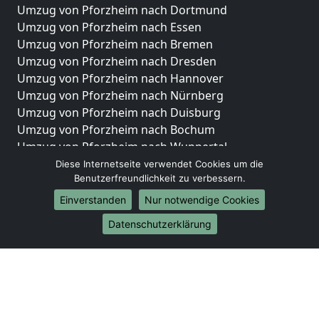
Umzug von Pforzheim nach Dortmund
Umzug von Pforzheim nach Essen
Umzug von Pforzheim nach Bremen
Umzug von Pforzheim nach Dresden
Umzug von Pforzheim nach Hannover
Umzug von Pforzheim nach Nürnberg
Umzug von Pforzheim nach Duisburg
Umzug von Pforzheim nach Bochum
Umzug von Pforzheim nach Wuppertal
Umzug von Pforzheim nach Bielefeld
Diese Internetseite verwendet Cookies um die
Benutzerfreundlichkeit zu verbessern.
Umzug von Pforzheim nach Bonn
Umzug von Pforzheim nach Münster
Einverstanden
Nur notwendige Cookies
Internationale-Umzüge
Datenschutzerklärung
Umzug von Pforzheim nach Brasilien
Umzug von Pforzheim nach Brunei Darussalam
Umzug von Pforzheim nach Burkina Faso
Umzug von Pforzheim nach Burundi
Umzug von Pforzheim nach Chile