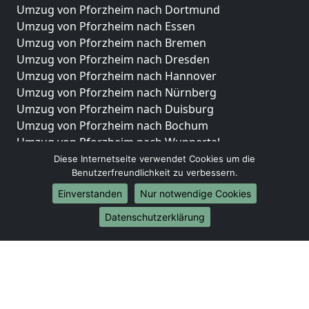
Umzug von Pforzheim nach Dortmund
Umzug von Pforzheim nach Essen
Umzug von Pforzheim nach Bremen
Umzug von Pforzheim nach Dresden
Umzug von Pforzheim nach Hannover
Umzug von Pforzheim nach Nürnberg
Umzug von Pforzheim nach Duisburg
Umzug von Pforzheim nach Bochum
Umzug von Pforzheim nach Wuppertal
Umzug von Pforzheim nach Bielefeld
Diese Internetseite verwendet Cookies um die
Benutzerfreundlichkeit zu verbessern.
Umzug von Pforzheim nach Bonn
Umzug von Pforzheim nach Münster
Einverstanden
Nur notwendige Cookies
Internationale-Umzüge
Datenschutzerklärung
Umzug von Pforzheim nach Brasilien
Umzug von Pforzheim nach Brunei Darussalam
Umzug von Pforzheim nach Burkina Faso
Umzug von Pforzheim nach Burundi
Umzug von Pforzheim nach Chile