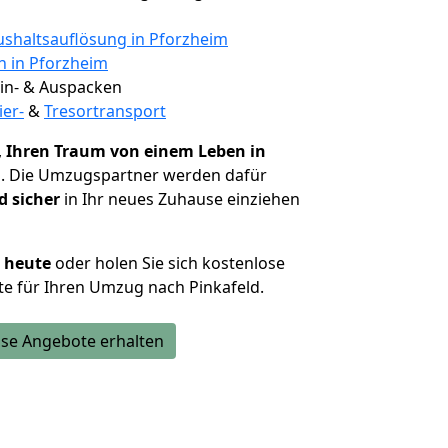
shaltsauflösung in Pforzheim
n in Pforzheim
 Ein- & Auspacken
ier-
&
Tresortransport
,
Ihren Traum von einem Leben in
n
. Die Umzugspartner werden dafür
d sicher
in Ihr neues Zuhause einziehen
h heute
oder holen Sie sich kostenlose
e für Ihren Umzug nach Pinkafeld.
se Angebote erhalten