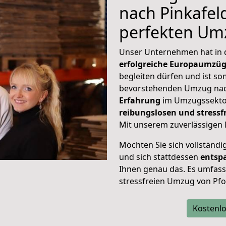
nach Pinkafeld
perfekten Um
Unser Unternehmen hat in
erfolgreiche Europaumzü
begleiten dürfen und ist so
bevorstehenden Umzug nac
Erfahrung
im Umzugssektor
reibungslosen und stress
Mit unserem zuverlässigen 
Möchten Sie sich vollständ
und sich stattdessen
entsp
Ihnen genau das. Es umfasst 
stressfreien Umzug von Pfo
Kostenlo